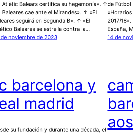
l Atlètic Balears certifica su hegemonía». ↑
de Fútbol 
l Baleares cae ante el Mirandés». ↑ «El
«Horarios 
leares seguirá en Segunda B». ↑ «El
2017/18». 
lético Baleares se estrella contra la…
España, M
 de noviembre de 2023
14 de nov
fc barcelona y
cam
real madrid
bar
ao
sde su fundación y durante una década, el