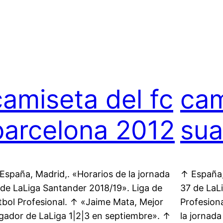
camiseta del fc
cam
barcelona 2012
sua
España, Madrid,. «Horarios de la jornada
↑ España,
 de LaLiga Santander 2018/19». Liga de
37 de LaLi
tbol Profesional. ↑ «Jaime Mata, Mejor
Profesion
gador de LaLiga 1|2|3 en septiembre». ↑
la jornada