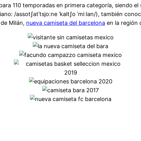
 para 110 temporadas en primera categoría, siendo el
iano: /assotʃatˈtsjoːne ˈkaltʃo ˈmiːlan/), también con
 de Milán,
nueva camiseta del barcelona
en la región