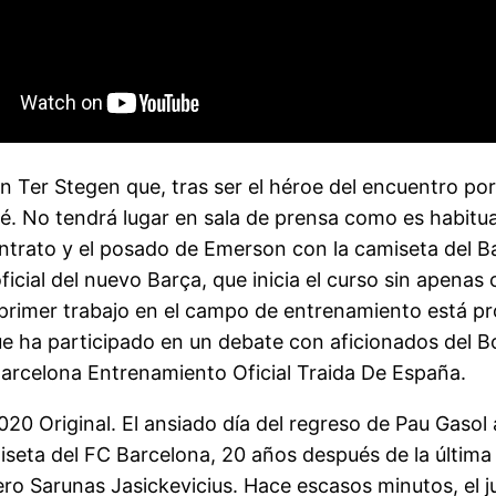
un Ter Stegen que, tras ser el héroe del encuentro por 
ulé. No tendrá lugar en sala de prensa como es habit
ontrato y el posado de Emerson con la camiseta del B
cial del nuevo Barça, que inicia el curso sin apenas 
l primer trabajo en el campo de entrenamiento está p
ue ha participado en un debate con aficionados del B
Barcelona Entrenamiento Oficial Traida De España.
 Original. El ansiado día del regreso de Pau Gasol a l
iseta del FC Barcelona, 20 años después de la última
ero Sarunas Jasickevicius. Hace escasos minutos, el 