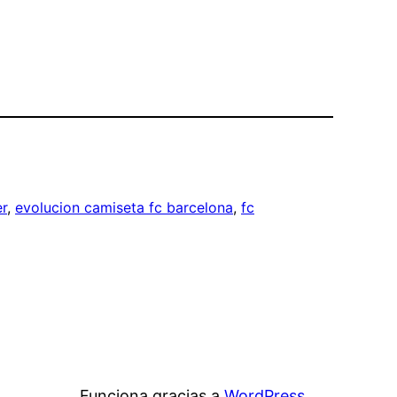
r
, 
evolucion camiseta fc barcelona
, 
fc
Funciona gracias a
WordPress