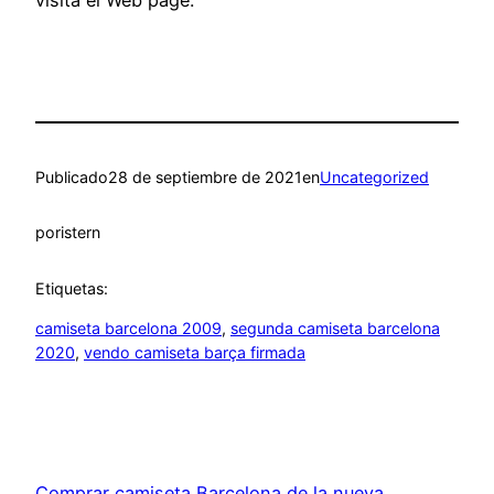
visita el Web page.
Publicado
28 de septiembre de 2021
en
Uncategorized
por
istern
Etiquetas:
camiseta barcelona 2009
, 
segunda camiseta barcelona
2020
, 
vendo camiseta barça firmada
Comprar camiseta Barcelona de la nueva