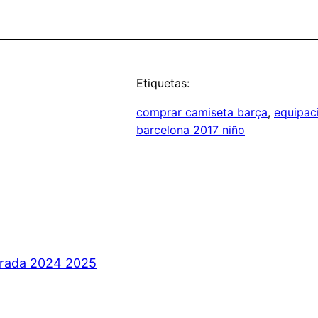
Etiquetas:
comprar camiseta barça
, 
equipac
barcelona 2017 niño
orada 2024 2025