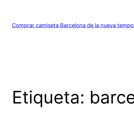
Saltar
al
contenido
Comprar camiseta Barcelona de la nueva temp
Etiqueta:
barc