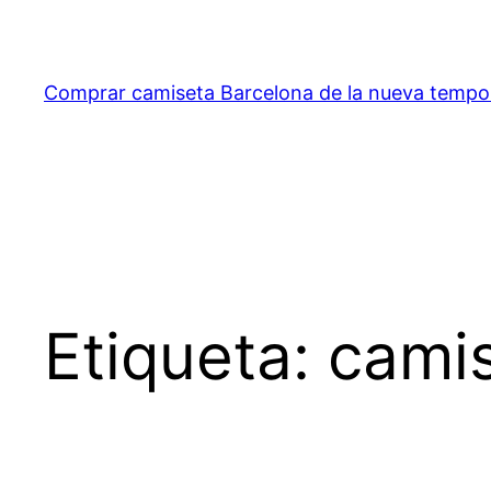
Saltar
al
contenido
Comprar camiseta Barcelona de la nueva temp
Etiqueta:
cami