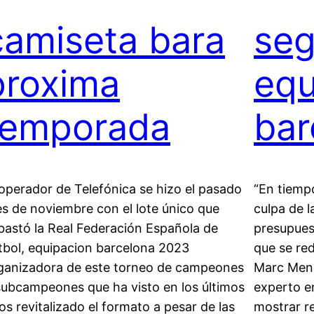
camiseta bara
se
proxima
equ
temporada
bar
 operador de Telefónica se hizo el pasado
“En tiemp
s de noviembre con el lote único que
culpa de l
bastó la Real Federación Española de
presupues
tbol, equipacion barcelona 2023
que se re
ganizadora de este torneo de campeones
Marc Menc
subcampeones que ha visto en los últimos
experto e
os revitalizado el formato a pesar de las
mostrar re