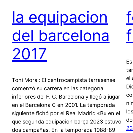
la equipacion
del barcelona
2017
Es
ta
el
Toni Moral: El centrocampista tarrasense
Di
comenzó su carrera en las categoría
co
inferiores del F. C. Barcelona y llegó a jugar
ni
en el Barcelona C en 2001. La temporada
lo
siguiente fichó por el Real Madrid «B» en el
do
que segunda equipacion barça 2023 estuvo
23
dos campañas. En la temporada 1988-89