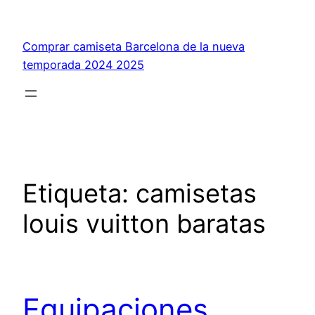
Saltar
al
Comprar camiseta Barcelona de la nueva
contenido
temporada 2024 2025
Etiqueta:
camisetas
louis vuitton baratas
Equipaciones