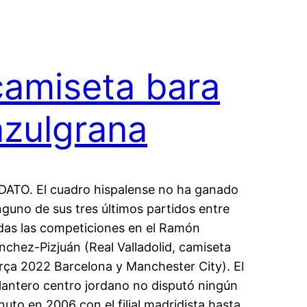
camiseta bara
azulgrana
 DATO. El cuadro hispalense no ha ganado
nguno de sus tres últimos partidos entre
das las competiciones en el Ramón
nchez-Pizjuán (Real Valladolid, camiseta
rça 2022 Barcelona y Manchester City). El
lantero centro jordano no disputó ningún
nuto en 2006 con el filial madridista hasta