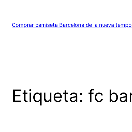
Saltar
al
contenido
Comprar camiseta Barcelona de la nueva temp
Etiqueta:
fc ba