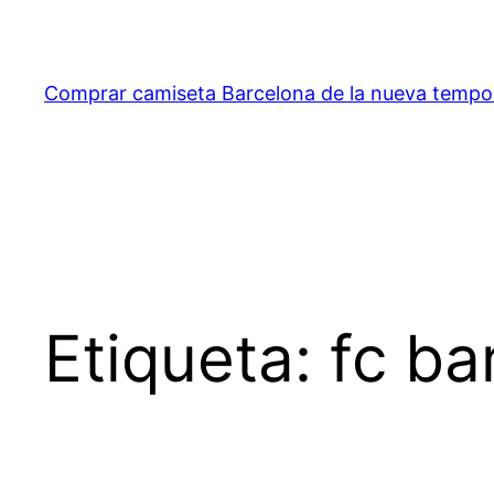
Saltar
al
contenido
Comprar camiseta Barcelona de la nueva temp
Etiqueta:
fc ba