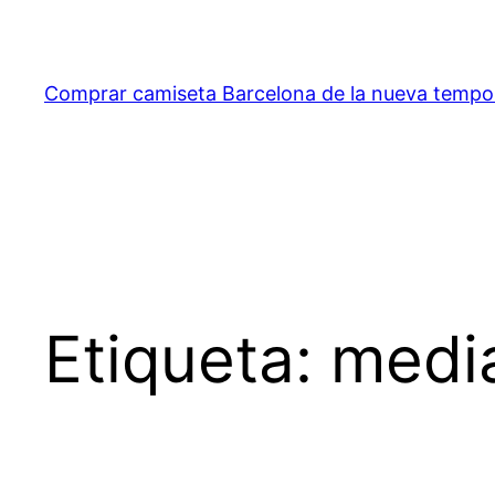
Saltar
al
contenido
Comprar camiseta Barcelona de la nueva temp
Etiqueta:
media