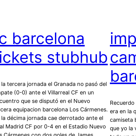
fc barcelona
imp
tickets stubhub
cam
bar
 la tercera jornada el Granada no pasó del
pate (0-0) ante el Villarreal CF en un
cuentro que se disputó en el Nuevo
Recuerdo 
rcera equipacion barcelona Los Cármenes.
era en la 
 la décima jornada cae derrotado ante el
camiseta 
al Madrid CF por 0-4 en el Estadio Nuevo
que yo la 
s Cármenes con dos goles de James